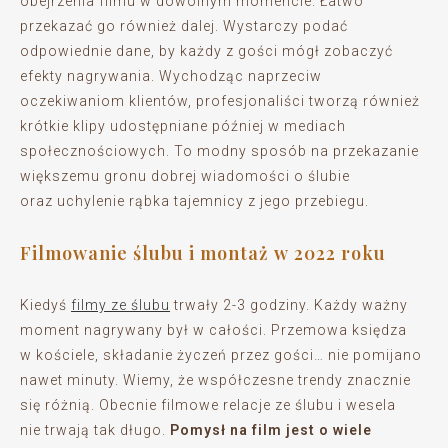
obejrzenia filmu w dowolnym momencie. Łatwo
przekazać go również dalej. Wystarczy podać
odpowiednie dane, by każdy z gości mógł zobaczyć
efekty nagrywania. Wychodząc naprzeciw
oczekiwaniom klientów, profesjonaliści tworzą również
krótkie klipy udostępniane później w mediach
społecznościowych. To modny sposób na przekazanie
większemu gronu dobrej wiadomości o ślubie
oraz uchylenie rąbka tajemnicy z jego przebiegu.
Filmowanie ślubu i montaż w 2022 roku
Kiedyś
filmy ze ślubu
trwały 2-3 godziny. Każdy ważny
moment nagrywany był w całości. Przemowa księdza
w kościele, składanie życzeń przez gości… nie pomijano
nawet minuty. Wiemy, że współczesne trendy znacznie
się różnią. Obecnie filmowe relacje ze ślubu i wesela
nie trwają tak długo.
Pomysł na film jest o wiele