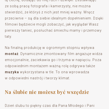
tę cechę, dodając do niej ruch i dźwięki. Zestawiając
ze sobą pracę fotografa i kamerzysty, nie można
stwierdzić, że któryś z nich jest mniej ważny. Wręcz
przeciwnie – są dla siebie idealnym dopełnieniem. Dzięki
filmowi będziecie mogli zobaczyć, jak wyglądał Wasz
pierwszy taniec, posłuchać śmiechu mamy i przemowy
taty.
Na finalną produkcję w ogromnym stopniu wpływa
montaż
. Dynamicznie zmontowany film angażuje widza
emocjonalnie, zaciekawia go i trzyma w napięciu. Poza
odpowiednim montażem ważną rolę odgrywa także
muzyka
wykorzystana w tle. To ona wprowadza
w odpowiedni nastrój i tworzy klimat.
Na ślubie nie możesz być wszędzie
Dzień ślubu to piękny czas dla Pana Młodego i Pani